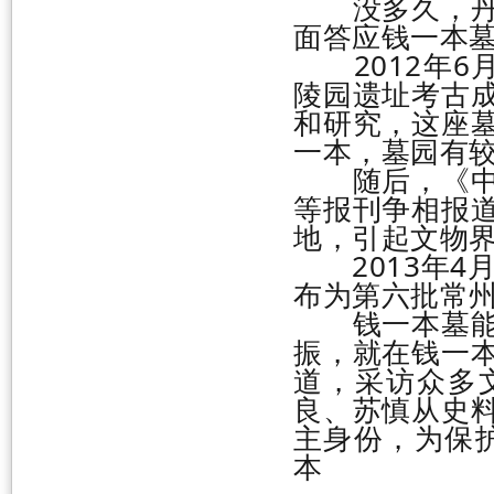
没多久，丹青
面答应钱一本
2012年6
陵园遗址考古
和研究，这座
一本，墓园有
随后，《中国
等报刊争相报
地，引起文物
2013年4月
布为第六批常
钱一本墓能保
振，就在钱一
道，采访众多
良、苏慎从史
主身份，为保
本