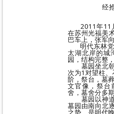
经
2011年11
在苏州光福美
巴车上，张军
明代东林党党
太湖北岸的城
园，结构完整，
墓园坐北朝南
次为1对望柱、
阶，祭台，墓葬
文官像，祭台
舍，墓舍分多
墓园以神道为
墓园由南向北
之势，是明代