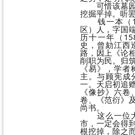
可惜该墓园保
挖掘平掉。听
钱一本（15
区）人，字国
历十一年（1
史，曾劾江西
路，因上《论
削职为民。归
《易》，学者
主。与顾宪成
一。天启初追
《像抄》六卷
卷、《范衍》
尚书。
这么一位大
市，一定会得
根挖掉，除之