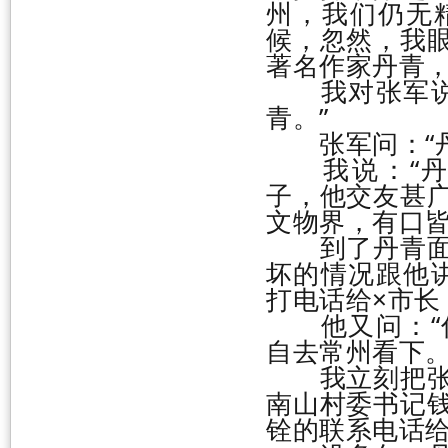
州，我们仍无
候，忽然，我
著名作家丹青
我对张军说：
青。”
张军问：“丹
我说：“丹
子，他交友甚
文物界，有口皆
到了丹青面前
坏的情况跟他
打电话给×市长
他又问：“你
自去常州看下。
我立刻把张军
南山村委书记
铨的联系电话