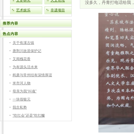
文史研究
人文论坛
没多久，丹青打电话给我
艺术娱乐
非遗项目
推荐内容
热点内容
关于焦溪古镇
唐荆川故居保护记
又闻槐花香
为有源头活水来
阎肃与常州结有深情厚谊
米市河人物
母亲为我“叫魂”
一块假银元
我念私塾
“吃扛会”还是“吃扛醵