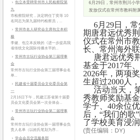
包立本受聘常州市人民检察院第
6月29日，常州市荆川小
九
发放仪式在常州市教科附
市检察院研究，决定聘任丁奕等 10
名同志为第九届特约检察员，...
6月29日，
常州市名人研究会主席包立本积
期唐君远优秀荆
极
仪式在常州市教
李健、包立本反映的《进一步提高我
长、常州海外联
省传统文化国际传播水平的...
唐君远优秀
常州市古玩行业协会第三届理事
基金于2017年
会
常州市古玩行业协会第三届理事会名
2026年，两
单...
生超过2000人
民建省十届委员会文化委员会第
活动当天，第
一
秀教师奖励基金
2月16日下午，民建江苏省第十届委
员会文化委员会第一次全体会...
学子、40余位
常州市古玩行业协会第二届理事
后，“我们的歌
会
了学校美育浸润
常州市古玩行业协会第一届理事会负
(责任编辑：DY)
责人名单（以姓氏笔划为序...
学会会员交流服务部