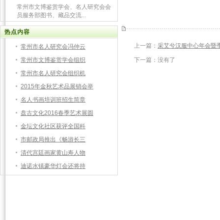
常州市文博鉴赏学会、名人研究会会
员服务部图书、藏品交流...
热点内容
上一篇：
采艾兮汉服中心年会暨
常州市名人研究会冯仲云
常州市文博鉴赏学会组织
下一篇：没有了
常州市名人研究会组织机
2015年金秋艺术品展销会举
名人书画培训班招生简章
盘古文化2016春季艺术展圆
金坛文化社区获评全国科
市邮政局推出《畅游长三
清代宫廷画家黄山寿人物
迪诺水镇豪华灯会还将持