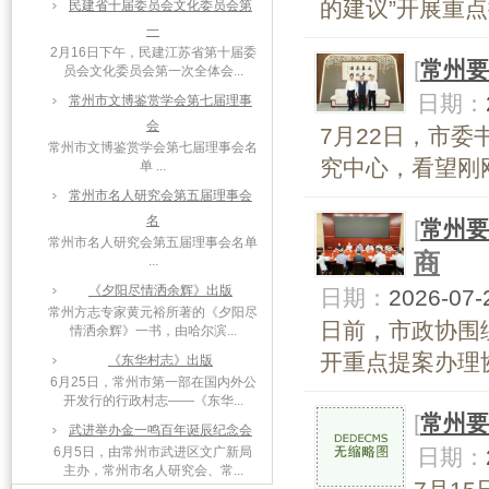
的建议”开展重点
民建省十届委员会文化委员会第
一
2月16日下午，民建江苏省第十届委
[
常州要
员会文化委员会第一次全体会...
日期：
常州市文博鉴赏学会第七届理事
会
7月22日，市
常州市文博鉴赏学会第七届理事会名
究中心，看望刚刚
单 ...
常州市名人研究会第五届理事会
名
[
常州要
常州市名人研究会第五届理事会名单
商
...
《夕阳尽情洒余辉》出版
日期：
2026-07-
常州方志专家黄元裕所著的《夕阳尽
日前，市政协围
情洒余辉》一书，由哈尔滨...
开重点提案办理
《东华村志》出版
6月25日，常州市第一部在国内外公
开发行的行政村志——《东华...
[
常州要
武进举办金一鸣百年诞辰纪念会
6月5日，由常州市武进区文广新局
日期：
主办，常州市名人研究会、常...