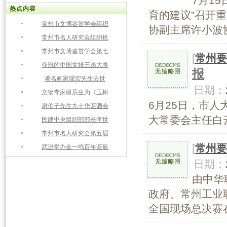
7月1
热点内容
育的建议”召开
常州市文博鉴赏学会组织
协副主席许小波协
常州市名人研究会组织机
常州市文博鉴赏学会第七
[
常州要
夺冠的中国女排三员大将
报
著名画家缪宏先生去世
日期：
文物专家谢辰生为《玉树
6月25日，市
谢伯子先生九十华诞酒会
大常委会主任白云
民建中央组织部部长李世
常州市名人研究会第五届
[
常州要
武进举办金一鸣百年诞辰
日期：
由中华
政府、常州工业
全国现场总决赛在