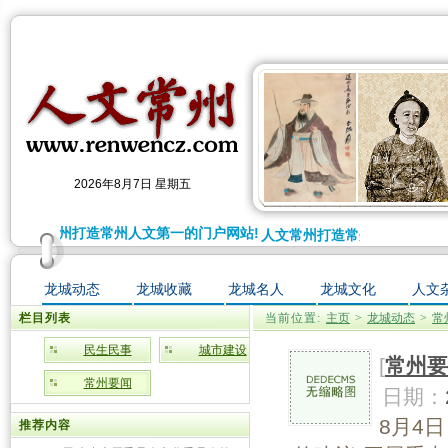
2026年8月7日 星期五
人文常州打造常州人文第一的门户网站!
人文常州打造常州人文第一的门
龙城动态
龙城收藏
龙城名人
龙城文化
人文
栏目列表
当前位置:
主页
>
龙城动态
>
常
民生民事
城市建设
[
常州要
常州要闻
日期：
8月4
推荐内容