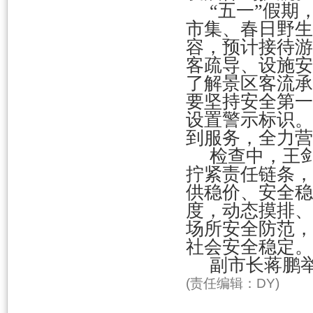
“五一”假
市集、春日野生
容，预计接待游
客疏导、设施安
了解景区客流承
要坚持安全第一
设置警示标识。
到服务，全力营
检查中，王
拧紧责任链条，
供稳价、安全稳
度，动态摸排、
场所安全防范，
社会安全稳定。
副市长蒋鹏
(责任编辑：DY)