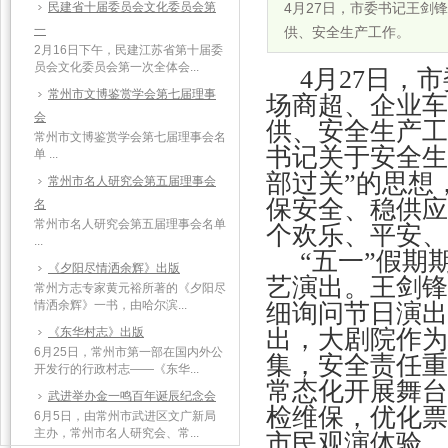
民建省十届委员会文化委员会第
4月27日，市委书记王剑
一
供、安全生产工作。
2月16日下午，民建江苏省第十届委
员会文化委员会第一次全体会...
4月27日，
常州市文博鉴赏学会第七届理事
场商超、企业车
会
供、安全生产工
常州市文博鉴赏学会第七届理事会名
书记关于安全生
单 ...
部过关”的思想
常州市名人研究会第五届理事会
保安全、稳供应
名
常州市名人研究会第五届理事会名单
个欢乐、平安、
...
“五一”假
《夕阳尽情洒余辉》出版
艺演出。王剑锋
常州方志专家黄元裕所著的《夕阳尽
情洒余辉》一书，由哈尔滨...
细询问节日演出
《东华村志》出版
出，大剧院作为
6月25日，常州市第一部在国内外公
集，安全责任重
开发行的行政村志——《东华...
常态化开展舞台
武进举办金一鸣百年诞辰纪念会
检维保，优化票
6月5日，由常州市武进区文广新局
主办，常州市名人研究会、常...
市民观演体验。