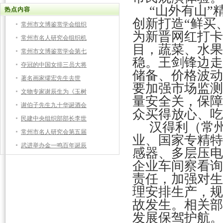
“山外有山
热点内容
创新打造“鲜买
常州市文博鉴赏学会组织
为新晋网红打卡
常州市名人研究会组织机
目，蔬菜、水果
常州市文博鉴赏学会第七
稳。王剑锋边走
夺冠的中国女排三员大将
储备、价格波动
著名画家缪宏先生去世
要加强市场监测
文物专家谢辰生为《玉树
量安全关，保障
谢伯子先生九十华诞酒会
众买得放心、吃
民建中央组织部部长李世
汉得利（常
常州市名人研究会第五届
业、国家专精特
武进举办金一鸣百年诞辰
感器、多层压电
企业车间察看询
责任，加强对生
理安排生产，规
故发生。相关部
发展保驾护航。