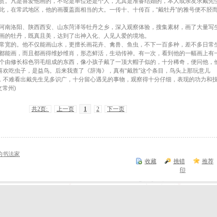
赏。凡是喜爱他画的，不论是单位还是个人，尤其是准备结婚的，本人或亲友求戴先
此，在常武地区，他的画覆盖面相当的大。一传十、十传百，“戴牡丹”的雅号便不胫
南洛阳、陕西西安、山东菏泽等牡丹之乡，深入观察体验，搜集素材，画了大量写
画的牡丹，既真且美，达到了出神入化、人见人爱的境地。
宽的。他不仅能画山水，更擅长画花卉、禽兽、鱼虫，不下一百多种，差不多日常
都能画，而且都画得维妙维肖，形态鲜活，生动传神。有一次，看到他的一幅画上有
个由修长棕色羽毛组成的东西，像小孩子戴了一顶大帽子似的，十分稀奇，便问他，
，喜欢吃虫子，是益鸟。后来我查了《辞海》，真有“戴胜”这个条目，鸟头上那玩意儿
事，不难看出戴先生见多识广，十分留心遇见的事物，观察得十分仔细，表现的功力和
文常州)
共2页:
上一页
1
2
下一页
的书法家
收藏
挑错
推荐
印