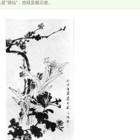
是“酒仙”，他就是戴元俊。