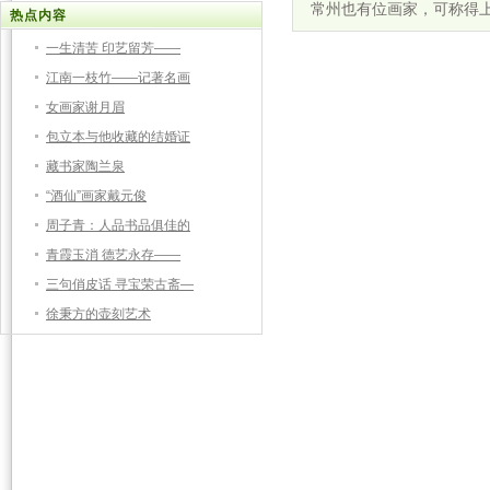
常州也有位画家，可称得上
热点内容
一生清苦 印艺留芳——
江南一枝竹——记著名画
女画家谢月眉
包立本与他收藏的结婚证
藏书家陶兰泉
“酒仙”画家戴元俊
周子青：人品书品俱佳的
青霞玉消 德艺永存——
三句俏皮话 寻宝荣古斋—
徐秉方的壶刻艺术