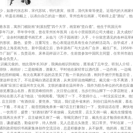
，如唐代张志和，宋代苏轼，明代唐寅、徐渭，清代朱耷等便是。近现代的大画家
印章，钤盖在画幅上，以表白自己的这一雅好。常州也有位画家，可称得上是“酒仙”，他
首，寓所门楣刻有“剡溪别墅”四个大字，画室称“坚白斋”。他生于民国元年
3日，享年71岁。早年学中医，曾在常州长年医局（在今小营前医药公司大楼处）及大成纱
厂。业余时间酷爱书画艺术，从临习《芥子园画谱》入手，十分留意遇见的各种花草
的形状、颜色、姿势，注重写生，热心表现这些具有生命力的鲜活花鸟，自学成才，
曾在上海卖画为生。新中国成立后，协丰源布厂与大达布厂合并，戴任厂长。1956年
巾厂副厂长，负责花布、床单花样设计工作。生前曾参加中国民主同盟，任常州市政
备会负责人。
识戴元俊的。他比我年长30岁，我俩由相识到相知，逐渐成了忘年交。听别人介绍
得快，画得好；二是能喝酒，酒量大。平时他在家经常以酒代茶，一边作画，一边喝
酒也照样能喝，有次在离家不远的店里买了瓶一斤装的白酒，刚到手便拧开瓶盖尝尝
便这样尝光了。不论是喝白酒还是黄酒，从来没听说他喝醉过。戴元俊一生不离酒，
元俊画展”应浙江省温州市文化局、文联的邀请在温州举办，我作为联办单位的代表也应
游览雁荡山名胜，夜宿灵峰招待所，次日登山游览，当步行到山脚下一小茅店附近，
何站在那儿不走?他说：“你闻闻看。”我闻了一下，不觉得什么，一时没反应过来。他
听，店主回答：“有酒供应，要凭券。”我说，我们是外省来的，到你们温州办画展，慕名
一下瘾，不肯走了，能否照顾免券来一碗?店主打量我们一下，觉得说话在理，爽快
，一饮而尽，盛赞：“好酒!好酒!”不肯放碗，见此情景，店主又倒一碗，戴先生慢慢地
在我再次央求下，店主破例又倒了一碗，等喝完酒付了款，戴先生这才勉强依依离去
，谦虚诚恳，勤奋好学，待人热情，见人总是点头致意，笑口常开。平时在家，一
遇到政府组织书画家集体创作交流活动，总是积极参加，从不缺席。他的画，能工能