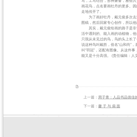
写，工写结合，形神兼备，雅俗共
画花鸟，点名要画牡丹的更多。因
走地传开了。
为了画好牡丹，戴元俊多次去河
图稿，然后回家专心创作，所以他
其实，戴元俊绘画的路子是非常
活中遇到的、能入画的动植物，他
只我从未见过的鸟，鸟的头上长了
说这种鸟叫戴胜，俗名“山和尚”
叫“羽冠”，还配有图像。从这件
能又是十分高强。 (责任编辑：人
上一篇：
周子青：人品书品俱佳
下一篇：
馨 子 与 扇 面