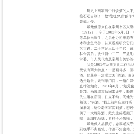
历史上画家当中好饮酒的人不少
抱石还自制了一枚“往往醉后”的
是戴元俊。
戴元俊原来住在常州市区兴隆巷东
（1912），卒于1982年5月
等单位当医生，之后创办协丰源布
木和虫鱼鸟兽，认真观察研究它们
艺大进。二十世纪三四十年代，戴
私合营后，改任新中二厂、三益毛
常委、市人民代表及常州市美协筹
我是1961年从事文化工作后认
元俊有两大特点：一是画得多，画
酒。他最多一次喝过3斤陈酒。白
边走边尝，走到家门口，一瓶白酒
直嗜酒如命。1981年6月，“戴
参加。画展结束后回常途中，顺道
先生落在后面，伫立不动，问他为
着说：“有酒。”我上前向店主打
游雁荡，这位老画家闻到酒，想过
倒了一大碗陈酒，戴先生笑逐颜开
喝，细细地品味，看样子还想喝，
戴元俊人品很好，忠厚老实守信
到晚手不离画笔，作画不知疲倦。