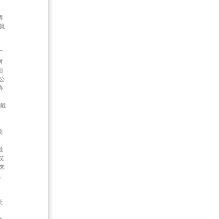
傅
就
厂
树
画
公
协
，戴
，
简
邀
戴
笑
来
地
。
天