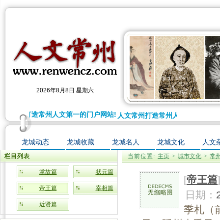
2026年8月8日 星期六
人文常州打造常州人文第一的门户网站!
人文常州打造常州人文第一的门户网
龙城动态
龙城收藏
龙城名人
龙城文化
人文
栏目列表
当前位置:
主页
>
城市文化
>
常
掌故篇
状元篇
[
帝王篇
帝王篇
宰相篇
日期：
近贤篇
季札（