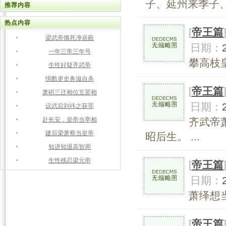
子、延州来季子、
推荐内容
热点内容
[
帝王篇
梁武帝饿死净居殿
日期：
一年三帝三年号
攀高枝皇
生性好疑齐武帝
惧酷吏史务滋自杀
[
帝王篇
萧硔三迁相位五罢相
日期：
议武后刘祎之获罪
赴长安，皇帝当宰相
齐武帝
建后梁萧察当皇帝
昭后生。 ...
知进知退高智周
生性残忍梁元帝
[
帝王篇
日期：
萧绎想
[
帝王篇