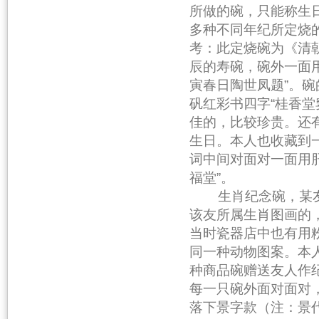
所做的碗，只能称生
多种不同年纪所定烧
考：此定烧碗为《清
辰的寿碗，碗外一面
寅春日陶世凤题”。碗
矾红彩书四字“桂香
佳的，比较珍贵。还
生日。本人也收藏到
词中间对面对一面用肝
福堂”。
生肖纪念碗，某友
该友所属生肖图画的
当时瓷器店中也有用
同一种动物图案。本
种商品碗赠送友人作
每一只碗外面对面对
落下景字款（注：景