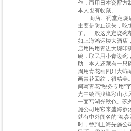
作，而用日本瓷配方
本人也有收藏。
商店、祠堂定烧店
主要是防止遗失，吃
了。一般这类定烧碗
如上海鸿运楼大酒店
店用民用青边大碗印
碗，取民用小青边碗
助。本人还藏有一只
周用青花画四只大蝙
画青花回纹，很精美
间写青花“税务专用
光中绘画浅绛彩山水
一面写湖光秋色。碗
施公司用它来盛海参
就有中外闻名的“海参
时，曾到上海先施公