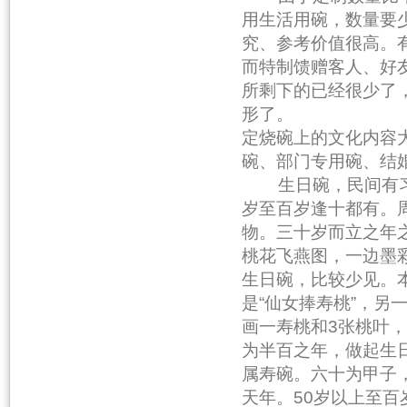
用生活用碗，数量要
究、参考价值很高。
而特制馈赠客人、好
所剩下的已经很少了
形了。
定烧碗上的文化内容
碗、部门专用碗、结
生日碗，民间有习
岁至百岁逢十都有。
物。三十岁而立之年
桃花飞燕图，一边墨
生日碗，比较少见。
是“仙女捧寿桃”，另
画一寿桃和3张桃叶，
为半百之年，做起生
属寿碗。六十为甲子
天年。50岁以上至百