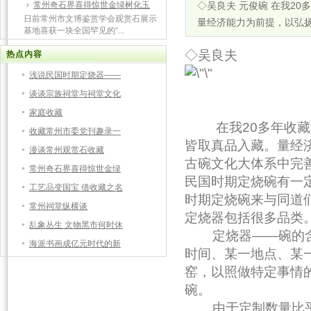
常州奇石界喜得惊世金绿树化玉
◇吴良夫 元俊碗 在我2
日前常州市文博鉴赏学会观赏石展示
量经济能力为前提，以弘
基地喜获一块全国罕见的“...
◇吴良夫
热点内容
浅说民国时期定烧器——
元
谈谈宗族祠堂与祠堂文化
家庭收藏
在我20多年收藏过
收藏常州市委党刊趣录一
皆取真品入藏。量经
漫谈常州观赏石收藏
古碗文化大体系中完
常州奇石界喜得惊世金绿
民国时期定烧碗有一
工艺品变国宝 借收藏之名
时期定烧碗来与同道
常州祠堂纵横谈
定烧器包括很多品类
乱象丛生 文物黑市何时休
定烧器——碗的含
海派书画成亿元时代的新
时间、某一地点、某
窑，以照做特定事情
碗。
由于定制数量比平