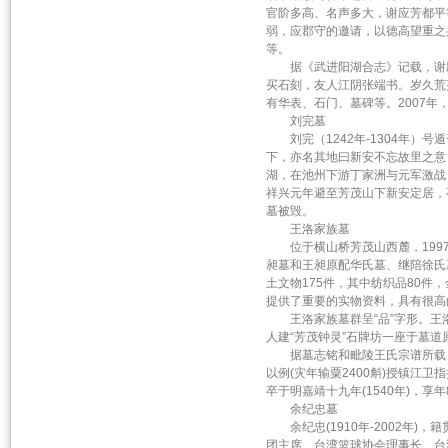
官阶多高、名声多大，谢应芳都平
弱，应郡守的邀请，以德高望重之
等。
据《武进阳湖合志》记载，谢应
买石刻，友人江阴张端书。岁久荒
有华表、石门、墓碑等。2007年
刘完墓
刘完（1242年-1304年）
下，亦名其地曰新安不忘故里之意
湖，在池州下游丁家洲与元军激战
祥兴元年避至芳茂山下新安定居，卒
墓被毁。
王洛家族墓
位于横山桥芳茂山西麓，1997
昶墓和王昶原配华氏墓、继陪徐氏
土文物175件，其中纺织品80件
提供了重要的实物资料，具有很高
王洛家族墓群呈“品”字形。王洛
人建“芳茂钟灵”石牌坊一座于墓道
据墓志铭和毗陵王氏宗谱所载， 1号
以例(灾年输粟2400斛)授镇江卫
卒于明嘉靖十九年(1540年)，
余纪忠墓
余纪忠(1910年-2002年)
团主席、台湾篮球协会理事长、台湾