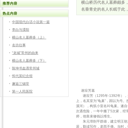
横山桥历代名人墓葬颇多
推荐内容
名垂青史的名人长眠于此
热点内容
中国现代白话小说第一篇
李白与溧阳
横山名人墓葬多（上）
名坊往事
“龙城”常州的由来
横山名人墓葬多（下）
陈坤书血洒常州城
恽代英纪念馆
邂逅三锡堂
谢应芳墓
第一人民医院
谢应芳（1295年-1392年
上，名其室为“龟巢”，因以为号
溪河），构筑小室名叫龟巢。遂自
次遇危险，一年中搬了5次家，经
师，他靠束修钱以维生。
朱元璋削平群雄，建立明王朝后
居，勤读写作，老而不倦。当时，