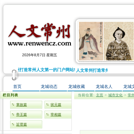
2026年8月7日 星期五
人文常州打造常州人文第一的门户网站!
人文常州打造常州人文第一的门户
首页
龙城动态
龙城收藏
龙城名人
龙城
栏目列表
当前位置:
主页
>
城市文化
>
常
掌故篇
状元篇
帝王篇
宰相篇
近贤篇