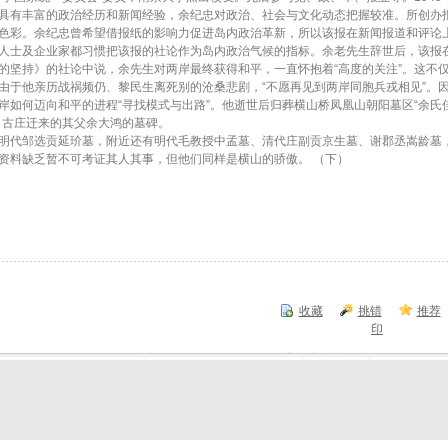
具有丰富的政治经历和新闻经验，余纪忠对政治、社会与文化动态把握较准。所创办
色彩。余纪忠曾希望借报纸的影响力促进岛内政治革新，所以该报在新闻报道和评论
人士及企业家都习惯把该报的社论作为岛内政治气候的指标。余老先生辞世后，该报
的坚持》的社论中说，余先生对两岸最终获得和平，一直怀抱着“高度的关注”。这不
由于他亲历战祸频仍、黎民生离死别的沧桑悲剧，“不愿再见到两岸同胞兵戎相见”。
岸如何迈向和平的进程“寻找模式与出路”。他逝世后归葬横山桥凤凰山朝阳墓区“余氏
司古庄迁来的其父余大鸿的墓碑。
代邹选贡延玠墓，附近还有明代毛教授中孟墓、清代庄副贡京生墓、谢郡丞嵩龄墓
资料缺乏暂不可考证其人其事，但他们同样是横山的骄傲。 （下）
收藏
挑错
推荐
印