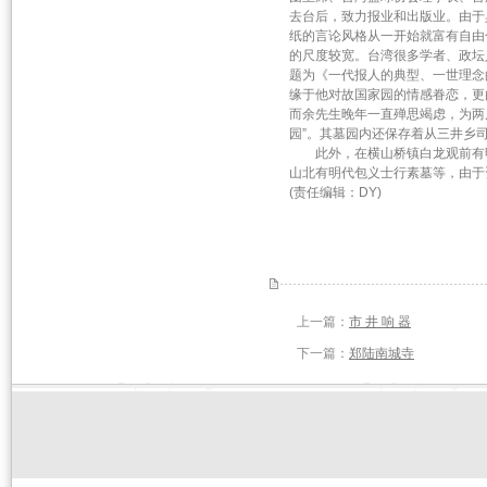
去台后，致力报业和出版业。由于
纸的言论风格从一开始就富有自由
的尺度较宽。台湾很多学者、政坛
题为《一代报人的典型、一世理念
缘于他对故国家园的情感眷恋，更
而余先生晚年一直殚思竭虑，为两
园”。其墓园内还保存着从三井乡
此外，在横山桥镇白龙观前有明
山北有明代包义士行素墓等，由于
(责任编辑：DY)
上一篇：
市 井 响 器
下一篇：
郑陆南城寺