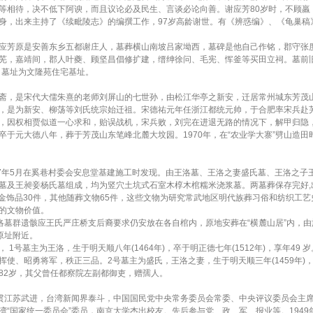
等相待，决不低下阿谀，而且议论必及民生、言谈必论向善。谢应芳80岁时，不顾羸
身，出来主持了《续毗陵志》的编撰工作，97岁高龄谢世。有《辨惑编》、《龟巢稿
芳原是安善东乡五都谢庄人，墓葬横山南坡吕家坳西，墓碑是他自己作铭，郡守张
芜，嘉靖间，郡人叶夔、顾坚昌倡修扩建，缙绅徐问、毛宪、恽釜等买田立祠。墓前
，墓址为文隆苑住宅基址。
号遁斋，是宋代大儒朱熹的老师刘屏山的七世孙，由松江华亭之新安，迁居常州城东芳茂
，是为新安、柳荡等刘氏统宗始迁祖。宋德祐元年任浙江都统元帅，于合肥率宋兵赴
，因权相贾似道一心求和，贻误战机，宋兵败，刘完在进退无路的情况下，解甲归隐
于元大德八年，葬于芳茂山东笔峰北麓大坟园。1970年，在“农业学大寨”劈山造田
年5月在奚巷村委会安息堂基建施工时发现。由王洛墓、王洛之妻盛氏墓、王洛之子
墓及王昶妾杨氏墓组成，均为竖穴土坑式石室木椁木棺糯米浇浆墓。两墓葬保存完好,
，金饰品30件，其他随葬文物65件，这些文物为研究常武地区明代族葬习俗和纺织工艺
的文物价值。
墓群遗骸应王氏严庄桥支后裔要求仍安放在各自棺内，原地安葬在“横麓山居”内，由
原址附近。
墓主为王洛，生于明天顺八年(1464年)，卒于明正德七年(1512年)，享年49 岁
指挥使、昭勇将军，秩正三品。2号墓主为盛氏，王洛之妻，生于明天顺三年(1459年)
享年82岁，其父曾任都察院左副都御吏，赠孺人。
，籍贯江苏武进，台湾新闻界泰斗，中国国民党中央常务委员会常委、中央评议委员会主
“国家统一委员会”委员，南京大学杰出校友。先后参与党、政、军、报业等。1949