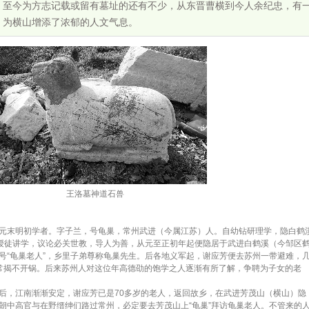
，至今为方志记载或留有墓址的还有不少，从东晋曹横到今人余纪忠，有
，为横山增添了浓郁的人文气息。
王洛墓神道石兽
），元末明初学者。字子兰，号龟巢，常州武进（今属江苏）人。自幼钻研理学，隐白鹤
。授徒讲学，议论必关世教，导人为善，从元至正初年起便隐居于武进白鹤溪（今邹区
号“龟巢老人”，乡里子弟尊称龟巢先生。后各地义军起，谢应芳便去苏州一带避难，
常揭不开锅。后来苏州人对这位年高德劭的饱学之人逐渐有所了解，争聘为子女的老
，江南渐渐安定，谢应芳已是70多岁的老人，返回故乡，在武进芳茂山（横山）隐
朝中高官与在野缙绅们路过常州，必定要去芳茂山上“龟巢”拜访龟巢老人。不管来的