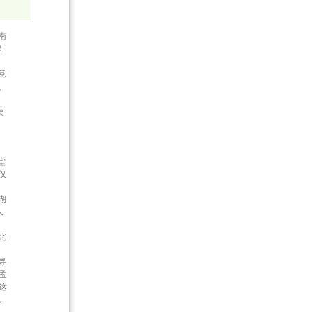
南
煌
竟
之
使
堂
仅
湖
人
北
寻
孟
这
，