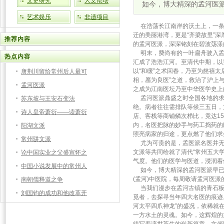
文史研究
人文论坛
如今，博大精深的孟河医
艺术娱乐
非遗项目
在浩荡长江南岸的沃土上，一条
迁的美丽港湾，更是“齐梁故里”
推荐内容
的孟河医派，深深铭刻在碧波荡漾
明末，费尚有的一叶扁舟驶入孟
热点内容
汇成了浩浩江河。至清代中期，以
以“和缓”之术回春，乃至为慈禧太
唐荆川留给常州后人最可
相，愿为良医”之道，救治了沪上
孟河医派
之成为江南医坛乃至中华医学史上
孟河医派鼎盛之时全国各地的求
苏东坡与王安石变法
绝。病者往往需排队等候三五日，
诗人皇帝萧衍——读萧衍
店、客栈等商铺鳞次栉比，竟达15
内，名医把脉的妙手与药工捣药的
阳湖文派
照亮病家的归途，更点燃了他们求
常州骈文派
尤为可贵的是，孟医派名医并无
文派等共同绘就了清代“常州五大
论中国实业之父盛宣怀之
气度。他们的医学与医道，浸润着
中国小说发展中的常州人
如今，博大精深的孟河医派早已
(孟河)中医院，每周敬请孟河医
南朝儒释道之争
当我们漫步在孟河古镇的青石板
刘国钧的成功和他改革开
觅者，去探寻当年四大名医的痕迹
河太平四爪神龙”的盛况，依稀就
一方水土的灵魂。如今，这辉煌的