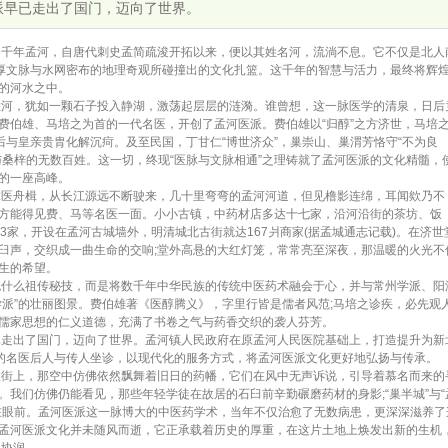
派早已走出了国门，迈向了世界。
千年孟河，自唐代刺史孟简疏浚开拓以来，便以其姓名河，流淌不息。它不仅是北人
深厚文脉与水网密布的地理奇观所碰撞出的文化扎篮。这千年的智慧与活力，最终将辉
的河水之中。
河，犹如一颗石子投入静湖，激荡起层层的涟漪。谁曾想，这一脉医学的清泉，日后
费伯雄、马培之为首的一代名医，开创了孟河医派。费伯雄以“归醇”之方济世，马培
后与皇亲贵胄化解沉疴。及至民国，丁甘仁“博世济众”，巢崇山、巢渭芳恪守“不为良
与桑梓的无数百姓。这一切，终现“医脉与文脉相通”之理铸就了孟河医派的文化精髓，
的一座高峰。
医舟楫，从长江源远不断驶来，几十里弯弯的孟河河道，但见橹影连绵，耳闻欸乃不
方能得见费、马等名医一面。小小古镇，中药材店多达十七家，沿河沿街的茶坊、饭
3家，开设在孟河古城墙外，明清城北古街就达167爿商家(据孟城通志记载)。在济世
臼声，交织成一曲生命的交响;堂外高悬的大红灯笼，常常亮至深夜，那温暖的火光不
生的希望。
什么祖传秘技，而是将数千年中华民族的传统中医药术融会于心，并与常州学派、阳
学派”的壮丽图景。费伯雄著《医醇腾义》，字里行皆是儒者风范;马培之诊疾，必先观
儒家思想的仁义道德，充满了书卷之气与药香交织的袭人芬芳。
走出了国门，迈向了世界。孟河镇人民政府在原孟河人民医院基础上，打造提升为新
派的名医后人与传人坐诊，以现代化的服务方式，将孟河医派文化更好地弘扬与传承。
街上，那空中仿佛依然飘舞着旧日的药幡，它们在风中无声诉说，引导着慕名而来的
。我们仿佛仍能看见，那些年轻学徒在故居的石臼前辛勤碾磨药材的身影;“巢半城”与“
在眼前。孟河医派这一脉博大的中医药学术，当年不仅治愈了无数病患，更深深滋养了
孟河医派文化并未随风而逝，它正承载着历史的厚重，在这片土地上焕发出新的生机