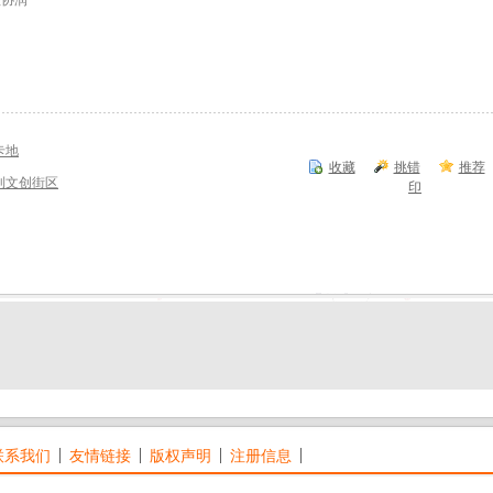
程协润
卡地
收藏
挑错
推荐
到文创街区
印
联系我们
友情链接
版权声明
注册信息