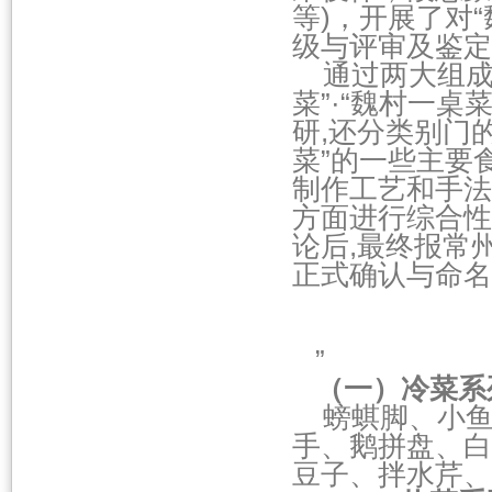
等)，开展了对“
级与评审及鉴定
通过两大组成员
菜”·“魏村一
研,还分类别门的
菜”的一些主要
制作工艺和手法
方面进行综合性
论后,最终报常
正式确认与命名为
”
（一）冷菜系
螃蜞脚、小鱼
手、鹅拼盘、白
豆子、拌水芹、