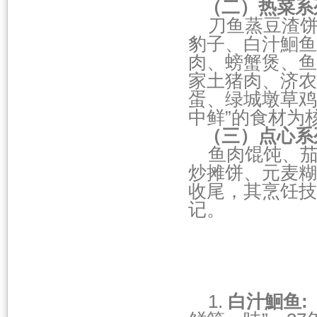
（二）热菜系
刀鱼蒸豆渣饼
豹子、白汁鮰鱼
肉、螃蟹煲、鱼
家土猪肉、济农
蛋、绿城墩草鸡
中鲜”的食材为
（三）点心系
鱼肉馄饨、茄
炒摊饼、元麦糊
收尾，其烹饪技
记。
1.
白汁鮰鱼
: