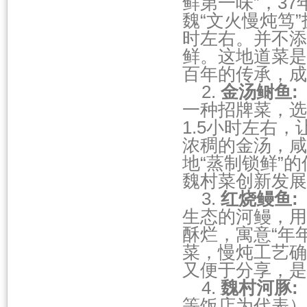
鲜第一味”，3
魏“文火慢炖笃
时左右。并不添
鲜。这地道菜是
百年的传承，成
2.
金汤鲥鱼
:
一种招牌菜，选
1.5小时左右
浓稠的金汤，咸
地“蒸制锁鲜”
魏村菜创新发展
3.
红烧鳗鱼
:
生态的河鳗，用
酥烂，寓意“年
菜，慢炖工艺确
又便于分享，是
4.
魏村河豚
:
等饭店为代表）