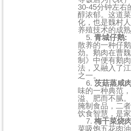
30-45分钟
醇浓郁。这道菜
化，也是魏村人
养殖技术的成熟
5.
青城仔鹅
:
散养的一种仔鹅
劲。鹅肉在曹魏
制》中便有鹅肉
法，又融入了江
之一。
6.
茨菇蒸咸
味的一种典范，
溢、肥而不腻。
腌制食品，二者
饮食智慧，是家
7.
梅干菜烧
菜吸饱五花肉油