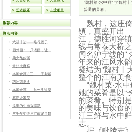
文史研究
人文论坛
“魏村菜·水中鲜”与“魏村
普通的菜肴。
艺术娱乐
非遗项目
魏村，这座倚
推荐内容
镇，真盛开出一
热点内容
江，德胜河穿镇
武进非遗——堆花团子
线与常泰大桥之
园外园：一只汤团，让一
闻名沪宁线的"
柴火熬的粥
年来的江风水韵
常州大麻糕
凝结为"魏村十
本埠食苑之三——手撕戴
整个的江南美食
巧吃西瓜皮
“魏村菜·水中鲜
本埠食苑——常州头道菜
她的菜肴是以“
真正农家菜
的菜肴。特别是
湟里的牛肉香喷喷
的美味与饮食的
江三鲜与水中鲜
三千年变迁与江南老月饼
志。
据《毗陵志》