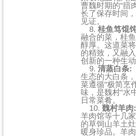
曹魏时期的“腤
长了保存时间，
见证。
8.
桂鱼笃馄
融合的菜，桂鱼
醇厚。这道菜将
的精致，又融入
创新的一种生动
9.
清蒸白条
:
生态的大白条，
菜遵循“极简烹
味，是魏村“水
日常菜肴。
10.
魏村羊肉
羊肉馆等十几家
的草饲山羊土灶
暖身珍品。羊肉