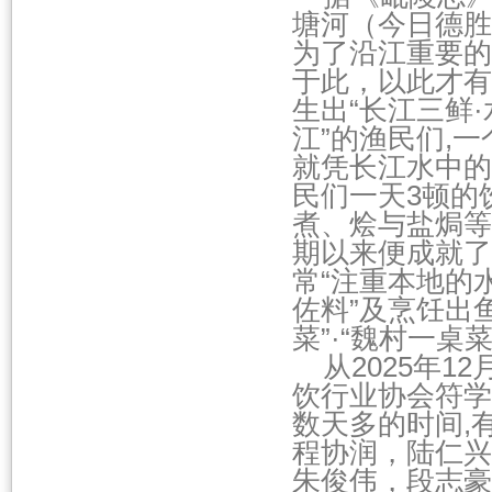
塘河（今日德胜
为了沿江重要的
于此，以此才有
生出“长江三鲜
江”的渔民们,
就凭长江水中的
民们一天3顿的
煮、烩与盐焗等
期以来便成就了
常“注重本地的
佐料”及烹饪出
菜”·“魏村一
从2025年12
饮行业协会符学
数天多的时间,
程协润，陆仁兴
朱俊伟，段志豪