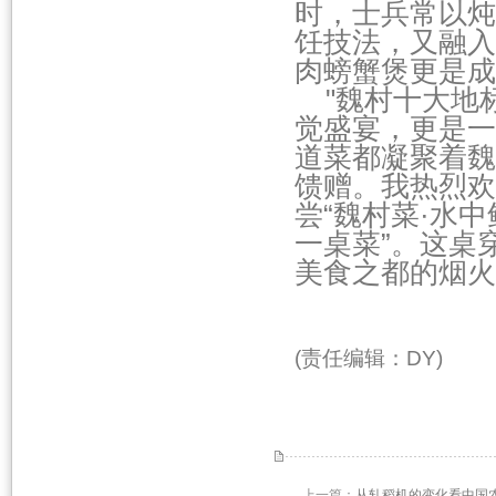
时，士兵常以炖
饪技法，又融入
肉螃蟹煲更是成
"魏村十大地标
觉盛宴，更是一
道菜都凝聚着魏
馈赠。我热烈欢
尝“魏村菜·水中
一桌菜”。这桌
美食之都的烟火
(责任编辑：DY)
上一篇：
从轧稻机的变化看中国