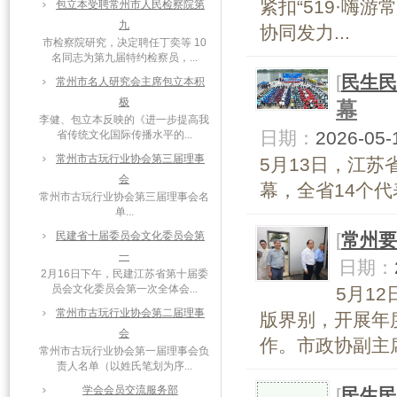
紧扣“519·嗨
包立本受聘常州市人民检察院第
九
协同发力...
市检察院研究，决定聘任丁奕等 10
名同志为第九届特约检察员，...
[
民生民
常州市名人研究会主席包立本积
极
幕
李健、包立本反映的《进一步提高我
日期：
2026-05-
省传统文化国际传播水平的...
常州市古玩行业协会第三届理事
5月13日，江
会
幕，全省14个代
常州市古玩行业协会第三届理事会名
单...
民建省十届委员会文化委员会第
[
常州要
一
日期：
2月16日下午，民建江苏省第十届委
员会文化委员会第一次全体会...
5月1
常州市古玩行业协会第二届理事
版界别，开展年
会
作。市政协副主席
常州市古玩行业协会第一届理事会负
责人名单（以姓氏笔划为序...
学会会员交流服务部
[
民生民