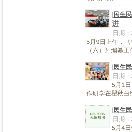
[
民生民
进
日期：
5月9日上午，《
（六）》编纂工
[
民生民
日期：
5月1
作研学在瞿秋白纪
[
民生民
日期：
5月4