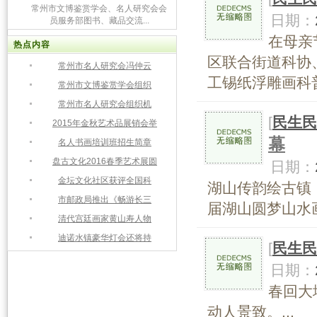
常州市文博鉴赏学会、名人研究会会
日期：
员服务部图书、藏品交流...
在母亲
热点内容
区联合街道科协
常州市名人研究会冯仲云
工锡纸浮雕画科普
常州市文博鉴赏学会组织
常州市名人研究会组织机
[
民生民
2015年金秋艺术品展销会举
幕
名人书画培训班招生简章
盘古文化2016春季艺术展圆
日期：
金坛文化社区获评全国科
湖山传韵绘古镇
市邮政局推出《畅游长三
届湖山圆梦山水画
清代宫廷画家黄山寿人物
迪诺水镇豪华灯会还将持
[
民生民
日期：
春回大
动人景致。...