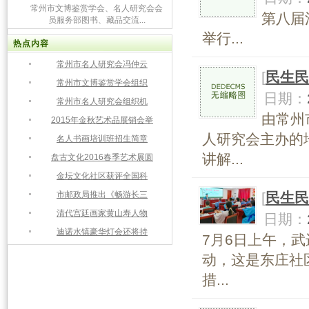
常州市文博鉴赏学会、名人研究会会
第八届
员服务部图书、藏品交流...
举行...
热点内容
常州市名人研究会冯仲云
[
民生民
常州市文博鉴赏学会组织
日期：
常州市名人研究会组织机
由常州
2015年金秋艺术品展销会举
人研究会主办的
名人书画培训班招生简章
讲解...
盘古文化2016春季艺术展圆
金坛文化社区获评全国科
市邮政局推出《畅游长三
[
民生民
清代宫廷画家黄山寿人物
日期：
迪诺水镇豪华灯会还将持
7月6日上午，
动，这是东庄社
措...