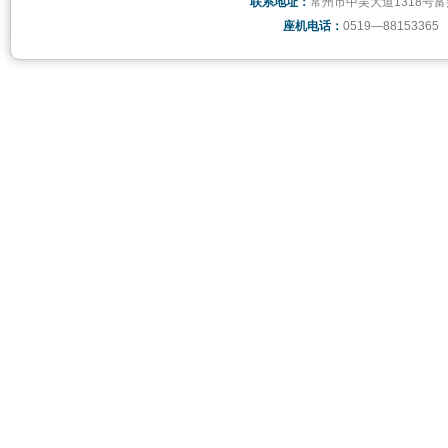
联系地址：
常州市中吴大道1318号富
座机电话：
0519—88153365