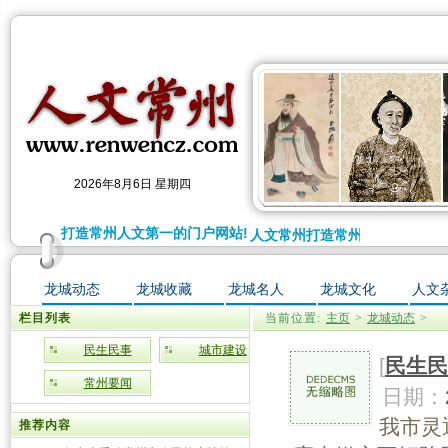
2026年8月6日 星期四
人文常州打造常州人文第一的门户网站!
人文常州打造常州人文第一的门户
龙城动态
龙城收藏
龙城名人
龙城文化
人文
栏目列表
当前位置:
主页
>
龙城动态
>
民生民事
城市建设
[
民生民
常州要闻
日期：
我市灵
推荐内容