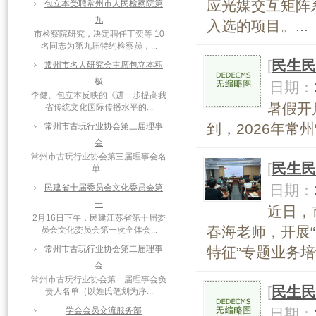
应光媒交互矩阵
包立本受聘常州市人民检察院第
九
入选的项目。...
市检察院研究，决定聘任丁奕等 10
名同志为第九届特约检察员，...
[
民生民
常州市名人研究会主席包立本积
极
日期：
李健、包立本反映的《进一步提高我
暑假开
省传统文化国际传播水平的...
到，2026年常
常州市古玩行业协会第三届理事
会
常州市古玩行业协会第三届理事会名
[
民生民
单...
日期：
民建省十届委员会文化委员会第
一
近日，
2月16日下午，民建江苏省第十届委
春海老师，开展
员会文化委员会第一次全体会...
常州市古玩行业协会第二届理事
特征”专题业务培训
会
常州市古玩行业协会第一届理事会负
[
民生民
责人名单（以姓氏笔划为序...
学会会员交流服务部
日期：