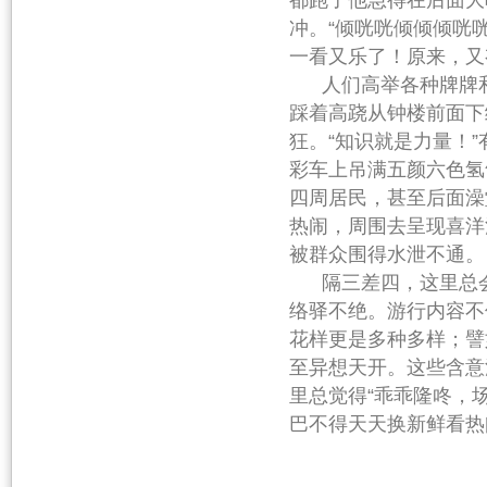
都跑了他急得在后面大
冲。“倾咣咣倾倾倾咣
一看又乐了！原来，又
人们高举各种牌牌和
踩着高跷从钟楼前面下
狂。“知识就是力量！
彩车上吊满五颜六色氢
四周居民，甚至后面澡
热闹，周围去呈现喜洋
被群众围得水泄不通。
隔三差四，这里总会
络驿不绝。游行内容不
花样更是多种多样；譬
至异想天开。这些含意
里总觉得“乖乖隆咚，
巴不得天天换新鲜看热闹