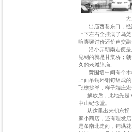
大
出庙西巷东口，经
上下左右全挂满了鸟笼
喧嚷嚷讨价还价声交融
沿小弄朝南走便是座
见到的就是甘棠桥；朝
久的老城隍庙。
黄围墙中间有个木
上面吊铜环铜钉组成的
飞檐挑脊，样子端庄宏
解放后，此地先是专
中山纪念堂。
从这里出来朝东拐，是
家小商店，还有理发店
是条南北走向，铺满花