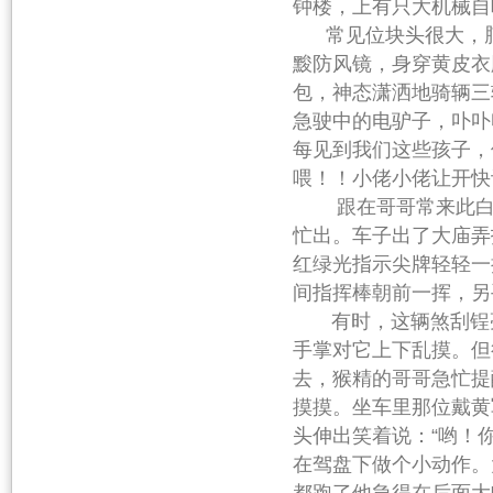
钟楼，上有只大机械自
常见位块头很大，脑
黢防风镜，身穿黄皮衣
包，神态潇洒地骑辆三
急驶中的电驴子，卟卟
每见到我们这些孩子，
喂！！小佬小佬让开快
跟在哥哥常来此白相
忙出。车子出了大庙弄
红绿光指示尖牌轻轻一
间指挥棒朝前一挥，另
有时，这辆煞刮锃亮
手掌对它上下乱摸。但
去，猴精的哥哥急忙提
摸摸。坐车里那位戴黄
头伸出笑着说：“哟！
在驾盘下做个小动作。