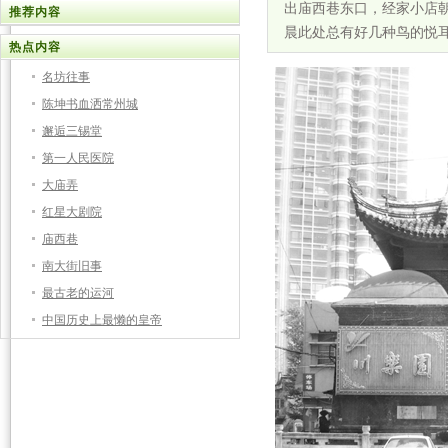
出庙西巷东口，经家小店
推荐内容
晨此处总有好几种鸟的悦
热点内容
名坊往事
陈坤书血洒常州城
邂逅三锡堂
第一人民医院
大庙弄
红星大剧院
庙西巷
南大街旧事
最古老的运河
中国历史上最懒的皇帝